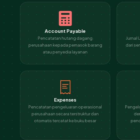
Account Payable
Pencatatan hutang dagang
Jurnal
perusahaan kepada pemasok barang
dari se
atau penyedia layanan
Expenses
Pencatatan pengeluaran operasional
Pengel
perusahaan secara terstruktur dan
den
otomatis tercatat ke buku besar
penc