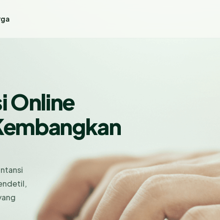
rga
i Online
k Kembangkan
ntansi
ndetil,
yang