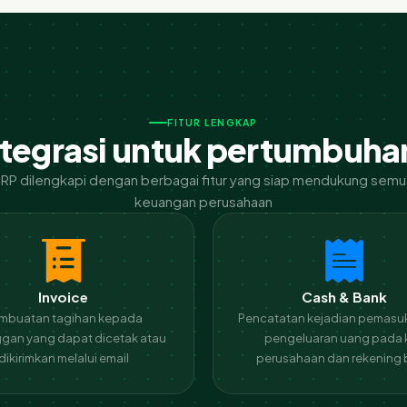
FITUR LENGKAP
integrasi untuk pertumbuha
P dilengkapi dengan berbagai fitur yang siap mendukung semua
keuangan perusahaan
Invoice
Cash & Bank
mbuatan tagihan kepada
Pencatatan kejadian pemasu
gan yang dapat dicetak atau
pengeluaran uang pada 
dikirimkan melalui email
perusahaan dan rekening 