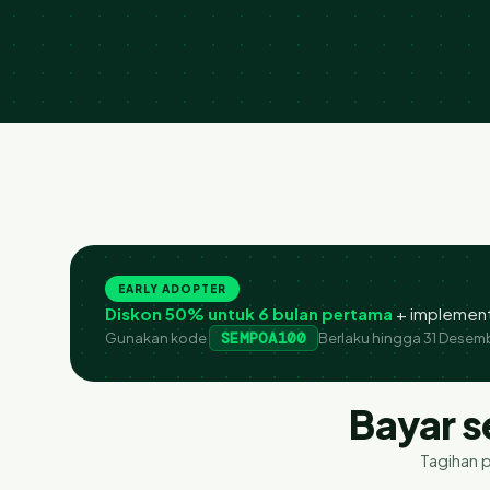
EARLY ADOPTER
Diskon 50% untuk 6 bulan pertama
+ implement
SEMPOA100
Gunakan kode
Berlaku hingga 31 Desem
Bayar s
Tagihan 