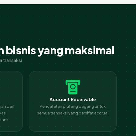
n bisnis yang maksimal
 transaksi
Account Receivable
kan dan
Pencatatan piutang dagang untuk
kas
semua transaksi yang bersifat accrual
bank