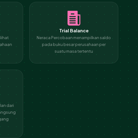
t
Trial Balance
lihat
Neraca Percobaan menampilkan saldo
sahaan
pada buku besar perusahaan per
suatu masa tertentu
an dari
langsung
agang