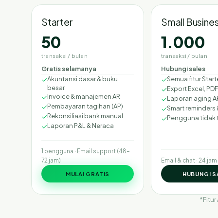
Starter
Small Busine
50
1.000
transaksi / bulan
transaksi / bulan
Gratis selamanya
Hubungi sales
✓
Akuntansi dasar & buku
✓
Semua fitur Start
besar
✓
Export Excel, PD
✓
Invoice & manajemen AR
✓
Laporan aging A
✓
Pembayaran tagihan (AP)
✓
Smart reminders &
✓
Rekonsiliasi bank manual
✓
Pengguna tidak 
✓
Laporan P&L & Neraca
1 pengguna · Email support (48–
72 jam)
Email & chat · 24 jam
MULAI GRATIS
HUBUNGI S
*Fitur