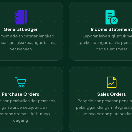
General Ledger
Income Statemen
 Umum adalah catatan lengkap
Laporan laba rugi untuk me
mua transaksi keuangan bisnis
perkembangan usaha peru
perusahaan
pada suatu masa
Purchase Orders
Sales Orders
olaan pembelian dari pemasok
Pengelolaan pesanan penjual
gan alur persetujuan dan
pelanggan dengan integrasi 
atatan otomatis ke hutang
ke invoice dan piutang d
dagang