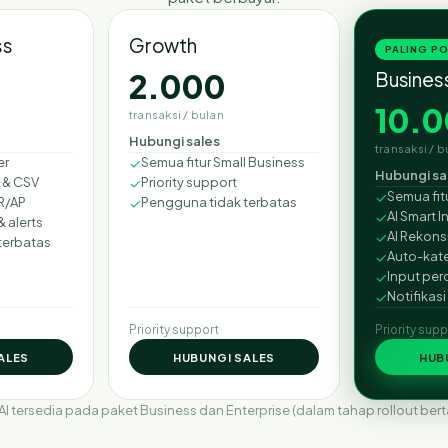
ss
Growth
PALING P
2.000
Busines
10.
transaksi / bulan
Hubungi sales
transaksi / b
er
✓
Semua fitur Small Business
Hubungi sa
F & CSV
✓
Priority support
✓
Semua fit
R/AP
✓
Pengguna tidak terbatas
✓
AI Smart 
 alerts
✓
AI Rekonsi
terbatas
✓
Auto-kate
✓
Input per
✓
Notifikasi
Priority support
Priority sup
ALES
HUBUNGI SALES
HUB
 AI tersedia pada paket Business dan Enterprise (dalam tahap rollout ber