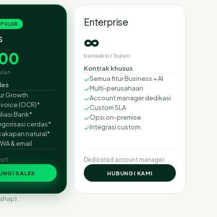
Enterprise
OPULER
∞
s
000
transaksi / bulan
Kontrak khusus
ulan
✓
Semua fitur Business + AI
les
✓
Multi-perusahaan
ur Growth
✓
Account manager dedikasi
Invoice (OCR)*
✓
Custom SLA
liasi Bank*
✓
Opsi on-premise
gorisasi cerdas*
✓
Integrasi custom
cakapan natural*
 WA & email
port
Dedicated account manager
UNGI SALES
HUBUNGI KAMI
tahap).