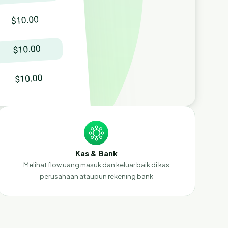
Kas & Bank
Melihat flow uang masuk dan keluar baik di kas
perusahaan ataupun rekening bank